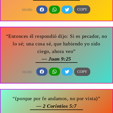
“Entonces él respondió dijo: Si es pecador, no
lo sé; una cosa sé, que habiendo yo sido
ciego, ahora veo”
— Juan 9:25
“(porque por fe andamos, no por vista)”
— 2 Corintios 5:7