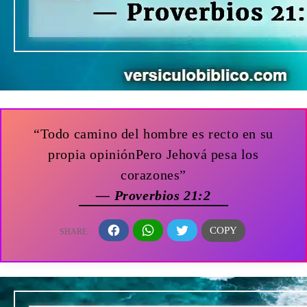
“Todo camino del hombre es recto en su
propia opiniónPero Jehová pesa los
corazones”
— Proverbios 21:2