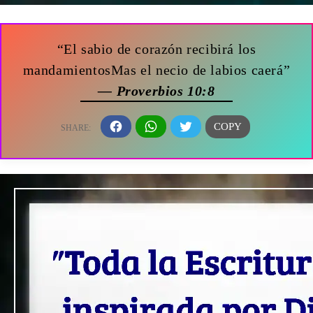
“El sabio de corazón recibirá los
mandamientosMas el necio de labios caerá”
— Proverbios 10:8