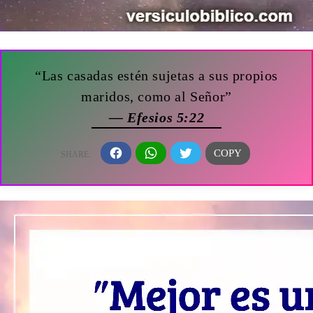
“Las casadas estén sujetas a sus propios
maridos, como al Señor”
— Efesios 5:22