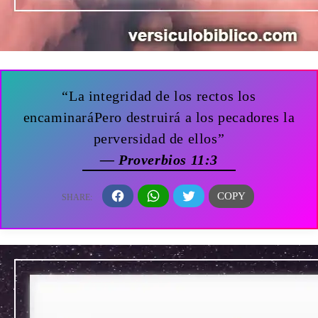
“La integridad de los rectos los
encaminaráPero destruirá a los pecadores la
perversidad de ellos”
— Proverbios 11:3