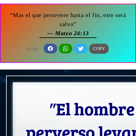
“Mas el que persevere hasta el fin, este será
salvo”
— Mateo 24:13