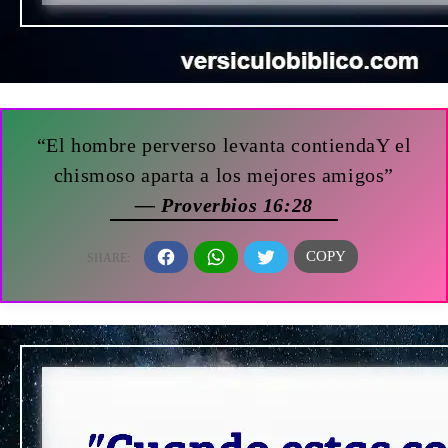
“El hombre perverso levanta contiendaY el
chismoso aparta a los mejores amigos”
— Proverbios 16:28