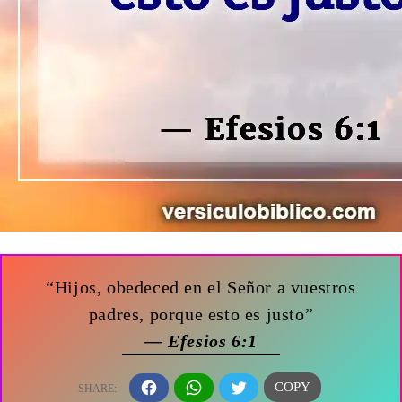
“Hijos, obedeced en el Señor a vuestros
padres, porque esto es justo”
— Efesios 6:1