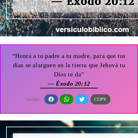
“Honra a tu padre a tu madre, para que tus
días se alarguen en la tierra que Jehová tu
Dios te da”
— Éxodo 20:12