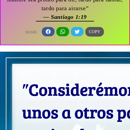
tardo para airarse”
— Santiago 1:19