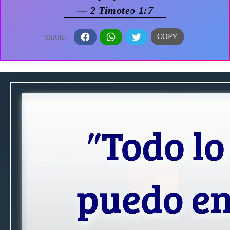
— 2 Timoteo 1:7