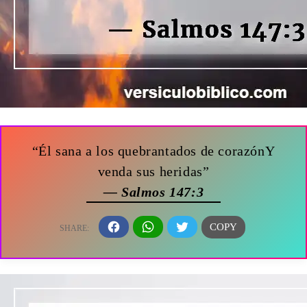
“Él sana a los quebrantados de corazónY
venda sus heridas”
— Salmos 147:3