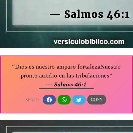
“Dios es nuestro amparo fortalezaNuestro
pronto auxilio en las tribulaciones”
— Salmos 46:1