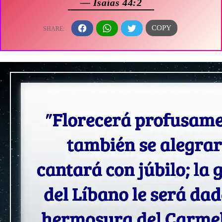
— Isaías 44:2