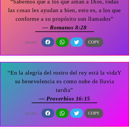
“Sabemos que a los que aman a Dios, todas
las cosas les ayudan a bien, esto es, a los que
conforme a su propósito son llamados”
— Romanos 8:28
“En la alegría del rostro del rey está la vidaY
su benevolencia es como nube de lluvia
tardía”
— Proverbios 16:15