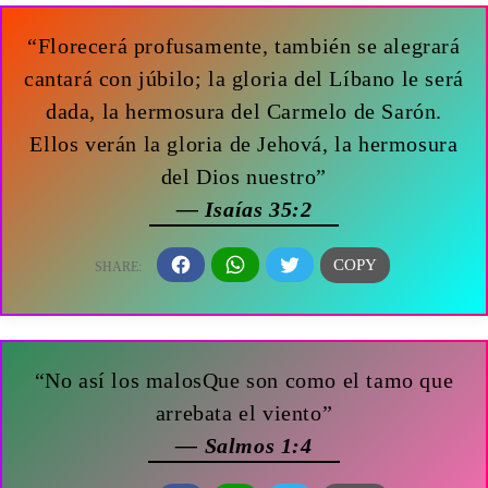
“Florecerá profusamente, también se alegrará
cantará con júbilo; la gloria del Líbano le será
dada, la hermosura del Carmelo de Sarón.
Ellos verán la gloria de Jehová, la hermosura
del Dios nuestro”
— Isaías 35:2
“No así los malosQue son como el tamo que
arrebata el viento”
— Salmos 1:4