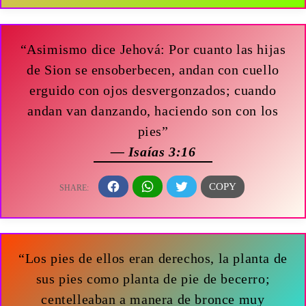
“Asimismo dice Jehová: Por cuanto las hijas
de Sion se ensoberbecen, andan con cuello
erguido con ojos desvergonzados; cuando
andan van danzando, haciendo son con los
pies”
— Isaías 3:16
“Los pies de ellos eran derechos, la planta de
sus pies como planta de pie de becerro;
centelleaban a manera de bronce muy