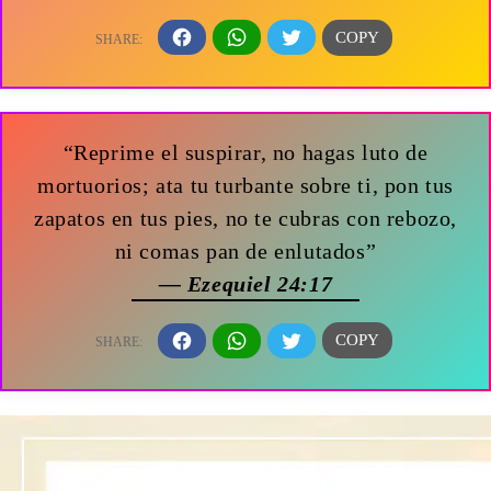
“Reprime el suspirar, no hagas luto de
mortuorios; ata tu turbante sobre ti, pon tus
zapatos en tus pies, no te cubras con rebozo,
ni comas pan de enlutados”
— Ezequiel 24:17