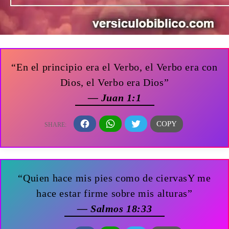
“En el principio era el Verbo, el Verbo era con
Dios, el Verbo era Dios”
— Juan 1:1
“Quien hace mis pies como de ciervasY me
hace estar firme sobre mis alturas”
— Salmos 18:33