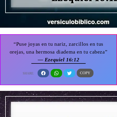
“Puse joyas en tu nariz, zarcillos en tus
orejas, una hermosa diadema en tu cabeza”
— Ezequiel 16:12