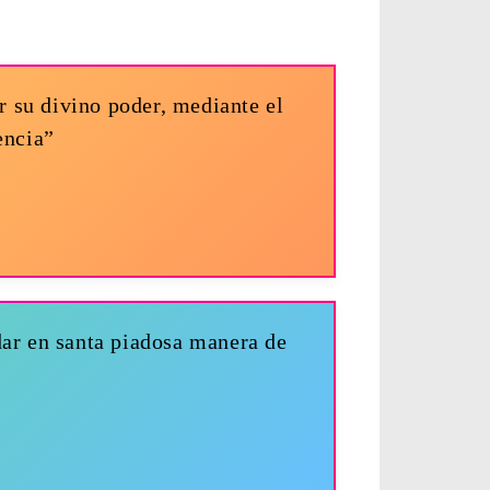
r su divino poder, mediante el
encia”
dar en santa piadosa manera de