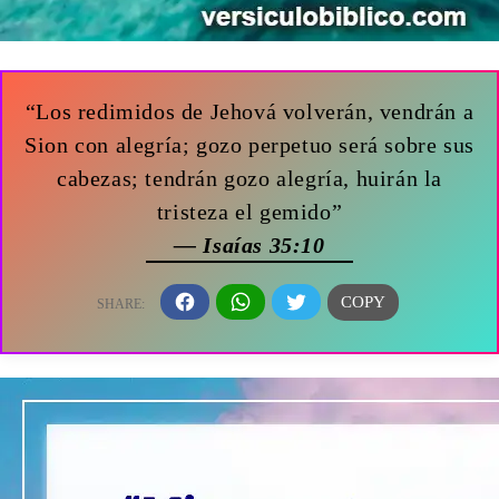
“Los redimidos de Jehová volverán, vendrán a
Sion con alegría; gozo perpetuo será sobre sus
cabezas; tendrán gozo alegría, huirán la
tristeza el gemido”
— Isaías 35:10