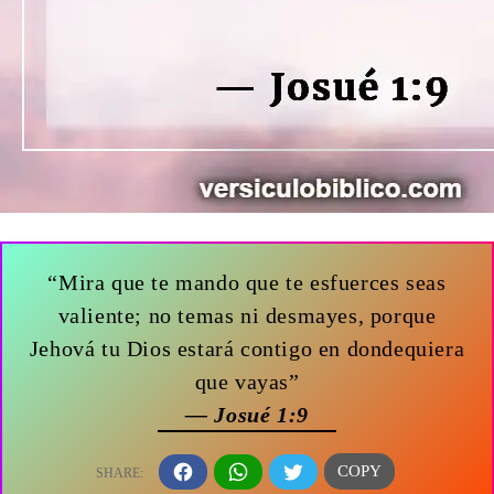
“Mira que te mando que te esfuerces seas
valiente; no temas ni desmayes, porque
Jehová tu Dios estará contigo en dondequiera
que vayas”
— Josué 1:9