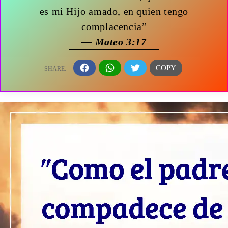
es mi Hijo amado, en quien tengo
complacencia”
— Mateo 3:17