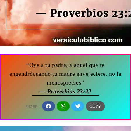
“Oye a tu padre, a aquel que te
engendrócuando tu madre envejeciere, no la
menosprecies”
— Proverbios 23:22