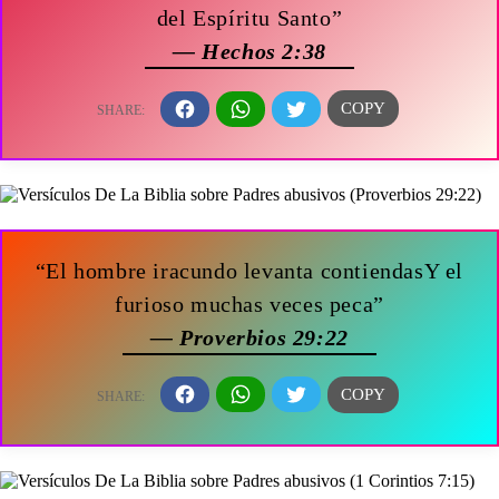
del Espíritu Santo”
— Hechos 2:38
“El hombre iracundo levanta contiendasY el
furioso muchas veces peca”
— Proverbios 29:22