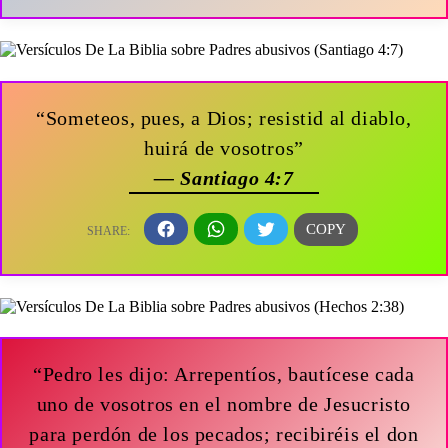
“Someteos, pues, a Dios; resistid al diablo,
huirá de vosotros”
— Santiago 4:7
“Pedro les dijo: Arrepentíos, bautícese cada
uno de vosotros en el nombre de Jesucristo
para perdón de los pecados; recibiréis el don