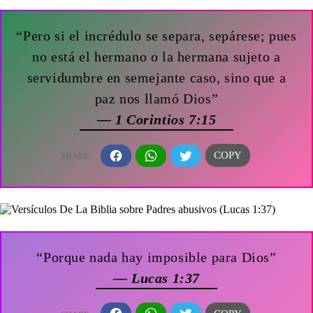
“Pero si el incrédulo se separa, sepárese; pues
no está el hermano o la hermana sujeto a
servidumbre en semejante caso, sino que a
paz nos llamó Dios”
— 1 Corintios 7:15
“Porque nada hay imposible para Dios”
— Lucas 1:37