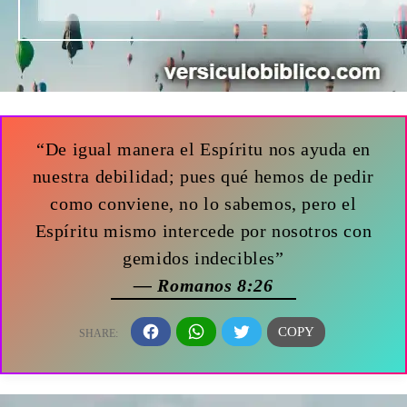
“De igual manera el Espíritu nos ayuda en
nuestra debilidad; pues qué hemos de pedir
como conviene, no lo sabemos, pero el
Espíritu mismo intercede por nosotros con
gemidos indecibles”
— Romanos 8:26