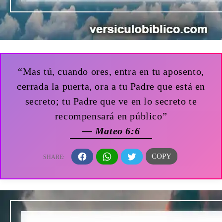
“Mas tú, cuando ores, entra en tu aposento,
cerrada la puerta, ora a tu Padre que está en
secreto; tu Padre que ve en lo secreto te
recompensará en público”
— Mateo 6:6