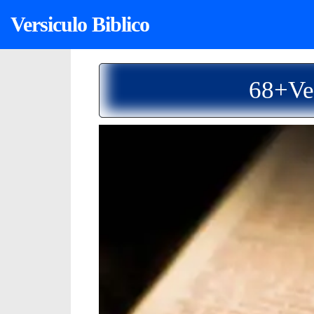
Versiculo Biblico
68+Ve