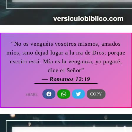
“No os venguéis vosotros mismos, amados
míos, sino dejad lugar a la ira de Dios; porque
escrito está: Mía es la venganza, yo pagaré,
dice el Señor”
— Romanos 12:19