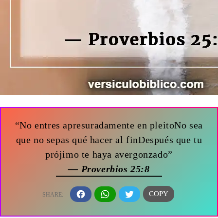
“No entres apresuradamente en pleitoNo sea
que no sepas qué hacer al finDespués que tu
prójimo te haya avergonzado”
— Proverbios 25:8