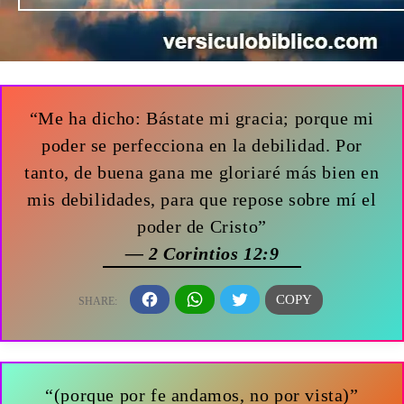
“Me ha dicho: Bástate mi gracia; porque mi
poder se perfecciona en la debilidad. Por
tanto, de buena gana me gloriaré más bien en
mis debilidades, para que repose sobre mí el
poder de Cristo”
— 2 Corintios 12:9
“(porque por fe andamos, no por vista)”