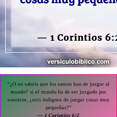
“¿O no sabéis que los santos han de juzgar al
mundo? si el mundo ha de ser juzgado por
vosotros, ¿sois indignos de juzgar cosas muy
pequeñas?”
— 1 Corintios 6:2