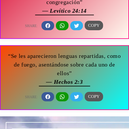
congregación”
— Levítico 24:14
“Se les aparecieron lenguas repartidas, como
de fuego, asentándose sobre cada uno de
ellos”
— Hechos 2:3