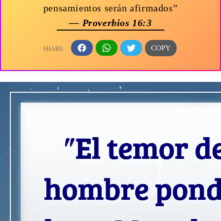
pensamientos serán afirmados”
— Proverbios 16:3