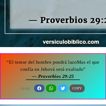
“El temor del hombre pondrá lazoMas el que
confía en Jehová será exaltado”
— Proverbios 29:25