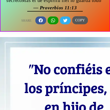
secretoMas el de espíritu fiel lo guarda todo”
— Proverbios 11:13