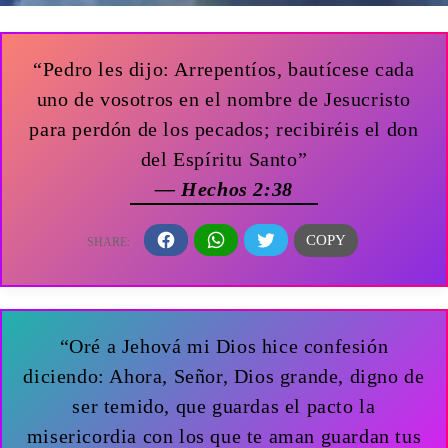
“Pedro les dijo: Arrepentíos, bautícese cada
uno de vosotros en el nombre de Jesucristo
para perdón de los pecados; recibiréis el don
del Espíritu Santo”
— Hechos 2:38
“Oré a Jehová mi Dios hice confesión
diciendo: Ahora, Señor, Dios grande, digno de
ser temido, que guardas el pacto la
misericordia con los que te aman guardan tus