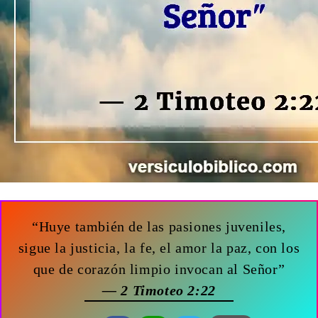
“Huye también de las pasiones juveniles,
sigue la justicia, la fe, el amor la paz, con los
que de corazón limpio invocan al Señor”
— 2 Timoteo 2:22