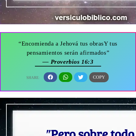
“Encomienda a Jehová tus obrasY tus
pensamientos serán afirmados”
— Proverbios 16:3