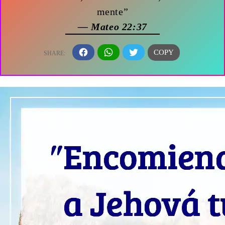
mente”
— Mateo 22:37