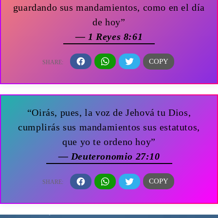
guardando sus mandamientos, como en el día
de hoy”
— 1 Reyes 8:61
“Oirás, pues, la voz de Jehová tu Dios,
cumplirás sus mandamientos sus estatutos,
que yo te ordeno hoy”
— Deuteronomio 27:10