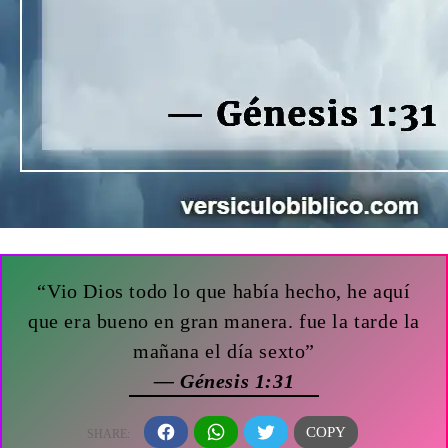
“Vio Dios todo lo que había hecho, he aquí
que era bueno en gran manera. fue la tarde la
mañana el día sexto”
— Génesis 1:31