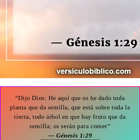
“Dijo Dios: He aquí que os he dado toda
planta que da semilla, que está sobre toda la
tierra, todo árbol en que hay fruto que da
semilla; os serán para comer”
— Génesis 1:29