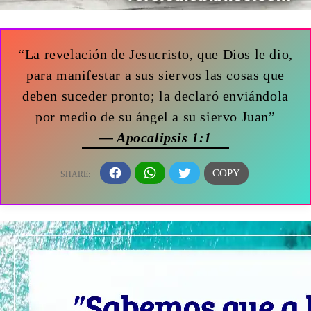
“La revelación de Jesucristo, que Dios le dio,
para manifestar a sus siervos las cosas que
deben suceder pronto; la declaró enviándola
por medio de su ángel a su siervo Juan”
— Apocalipsis 1:1