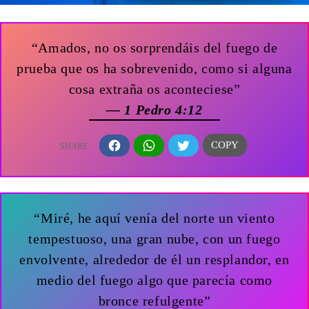
“Amados, no os sorprendáis del fuego de
prueba que os ha sobrevenido, como si alguna
cosa extraña os aconteciese”
— 1 Pedro 4:12
“Miré, he aquí venía del norte un viento
tempestuoso, una gran nube, con un fuego
envolvente, alrededor de él un resplandor, en
medio del fuego algo que parecía como
bronce refulgente”