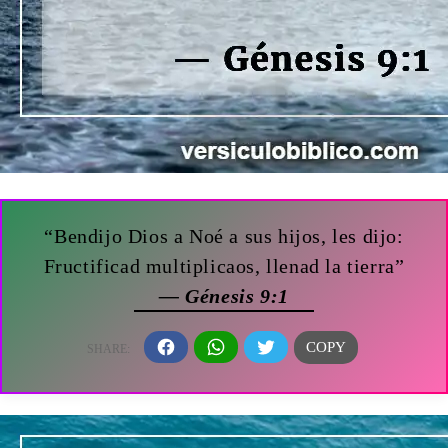
“Bendijo Dios a Noé a sus hijos, les dijo:
Fructificad multiplicaos, llenad la tierra”
— Génesis 9:1