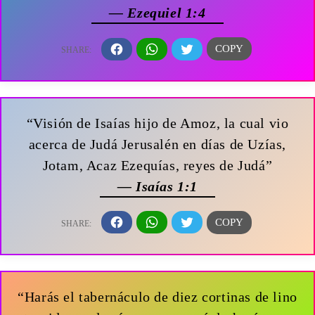
— Ezequiel 1:4
“Visión de Isaías hijo de Amoz, la cual vio
acerca de Judá Jerusalén en días de Uzías,
Jotam, Acaz Ezequías, reyes de Judá”
— Isaías 1:1
“Harás el tabernáculo de diez cortinas de lino