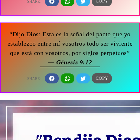
“Dijo Dios: Esta es la señal del pacto que yo
establezco entre mí vosotros todo ser viviente
que está con vosotros, por siglos perpetuos”
— Génesis 9:12