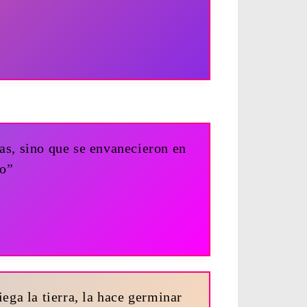
as, sino que se envanecieron en
do”
iega la tierra, la hace germinar