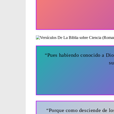
“Pues habiendo conocido a Dios
su
“Porque como desciende de los c