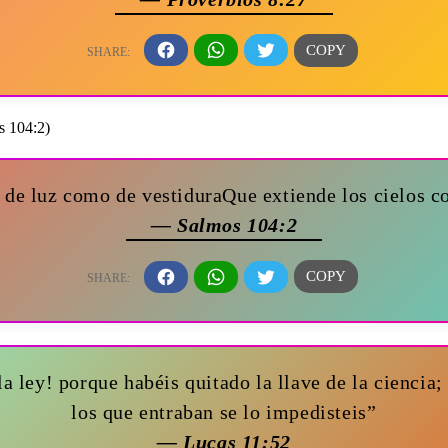
e de luz como de vestiduraQue extiende los cielos c
— Salmos 104:2
la ley! porque habéis quitado la llave de la ciencia
los que entraban se lo impedisteis”
— Lucas 11:52