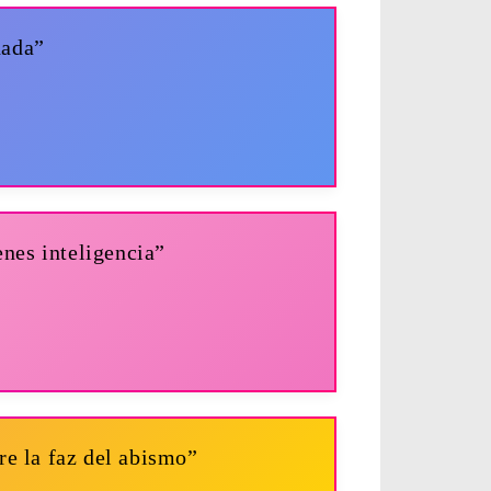
nada”
enes inteligencia”
re la faz del abismo”