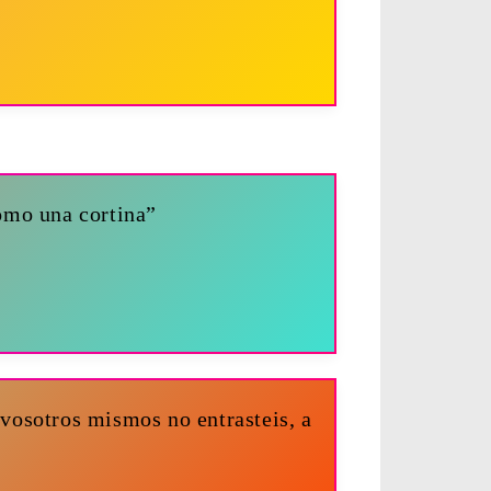
omo una cortina”
; vosotros mismos no entrasteis, a