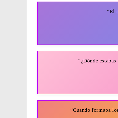
“Él 
“¿Dónde estabas t
“Cuando formaba los 