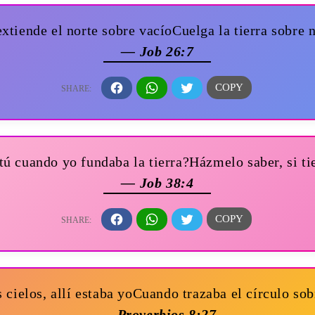
extiende el norte sobre vacíoCuelga la tierra sobre 
— Job 26:7
ú cuando yo fundaba la tierra?Házmelo saber, si ti
— Job 38:4
cielos, allí estaba yoCuando trazaba el círculo sob
— Proverbios 8:27