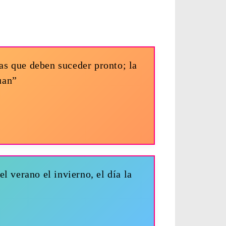
sas que deben suceder pronto; la
uan”
el verano el invierno, el día la