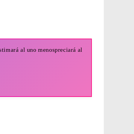
estimará al uno menospreciará al