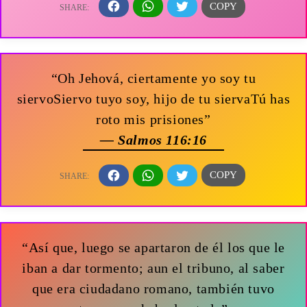
“Oh Jehová, ciertamente yo soy tu
siervoSiervo tuyo soy, hijo de tu siervaTú has
roto mis prisiones”
— Salmos 116:16
“Así que, luego se apartaron de él los que le
iban a dar tormento; aun el tribuno, al saber
que era ciudadano romano, también tuvo