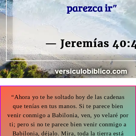
“Ahora yo te he soltado hoy de las cadenas
que tenías en tus manos. Si te parece bien
venir conmigo a Babilonia, ven, yo velaré por
ti; pero si no te parece bien venir conmigo a
Babilonia, déjalo. Mira, toda la tierra está