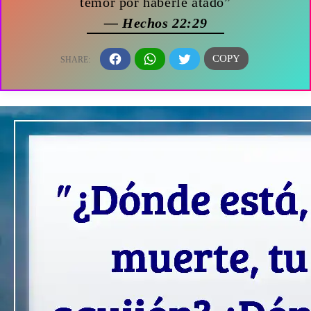
temor por haberle atado”
— Hechos 22:29