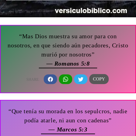
“Mas Dios muestra su amor para con
nosotros, en que siendo aún pecadores, Cristo
murió por nosotros”
— Romanos 5:8
“Que tenía su morada en los sepulcros, nadie
podía atarle, ni aun con cadenas”
— Marcos 5:3