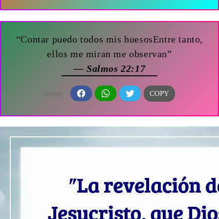
“Contar puedo todos mis huesosEntre tanto,
ellos me miran me observan”
— Salmos 22:17