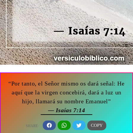
“Por tanto, el Señor mismo os dará señal: He
aquí que la virgen concebirá, dará a luz un
hijo, llamará su nombre Emanuel”
— Isaías 7:14