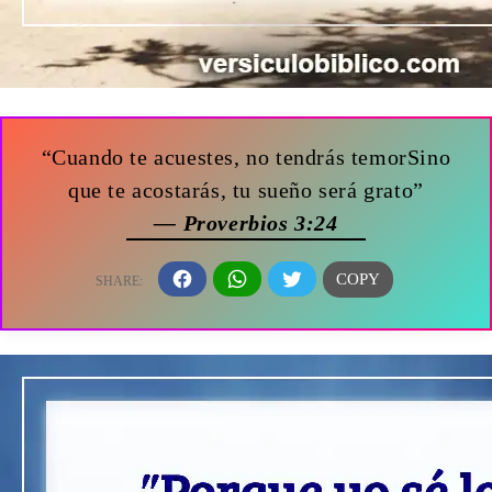
“Cuando te acuestes, no tendrás temorSino
que te acostarás, tu sueño será grato”
— Proverbios 3:24