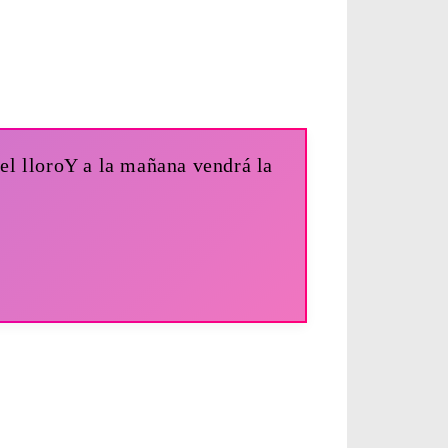
el lloroY a la mañana vendrá la