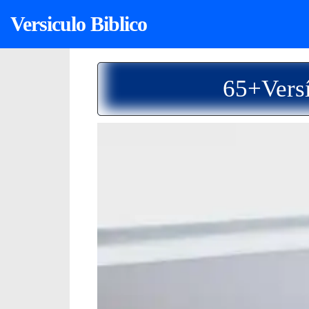
Versiculo Biblico
65+Versí