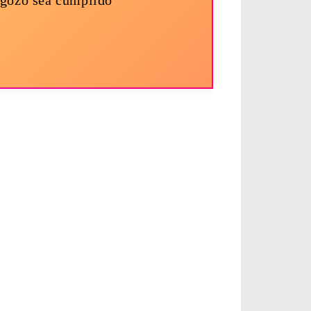
o gozo sea cumplido”