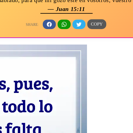
hablado, para que mi gozo esté en vosotros, vuestr
— Juan 15:11