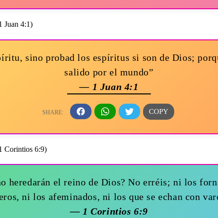
íritu, sino probad los espíritus si son de Dios; por
salido por el mundo”
— 1 Juan 4:1
o heredarán el reino de Dios? No erréis; ni los fornic
eros, ni los afeminados, ni los que se echan con va
— 1 Corintios 6:9