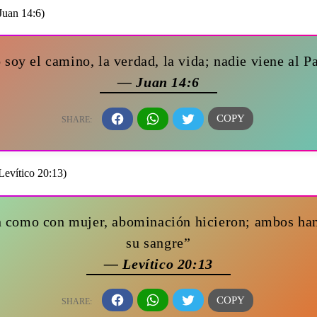
o soy el camino, la verdad, la vida; nadie viene al P
— Juan 14:6
n como con mujer, abominación hicieron; ambos han 
su sangre”
— Levítico 20:13