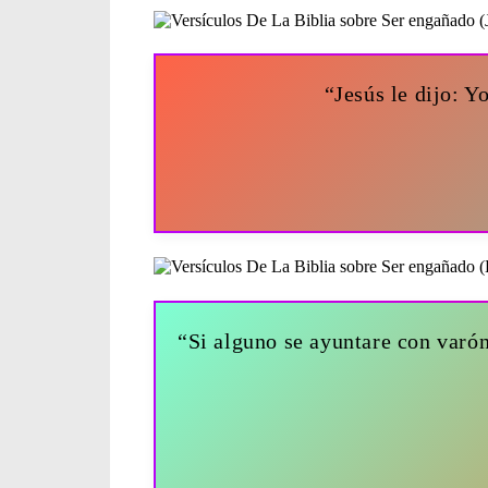
“Jesús le dijo: Y
“Si alguno se ayuntare con varó