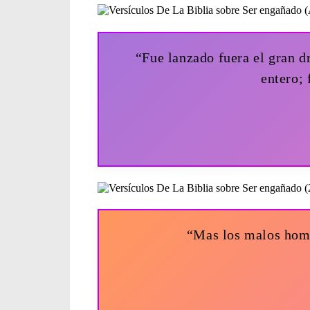
“Fue lanzado fuera el gran d
entero; 
“Mas los malos homb