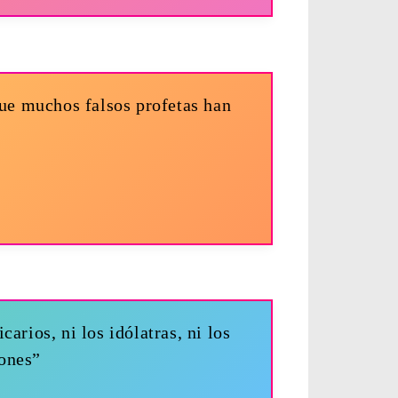
que muchos falsos profetas han
arios, ni los idólatras, ni los
rones”