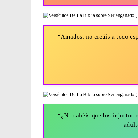
“Amados, no creáis a todo esp
“¿No sabéis que los injustos n
adúlt