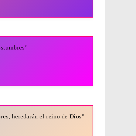
ostumbres”
ores, heredarán el reino de Dios”