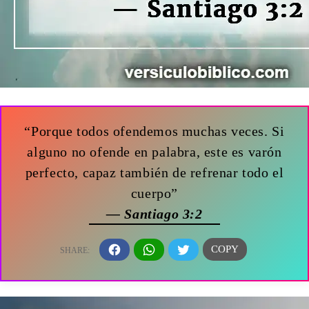
“Porque todos ofendemos muchas veces. Si
alguno no ofende en palabra, este es varón
perfecto, capaz también de refrenar todo el
cuerpo”
— Santiago 3:2