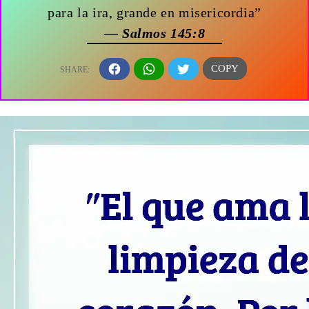
para la ira, grande en misericordia”
— Salmos 145:8