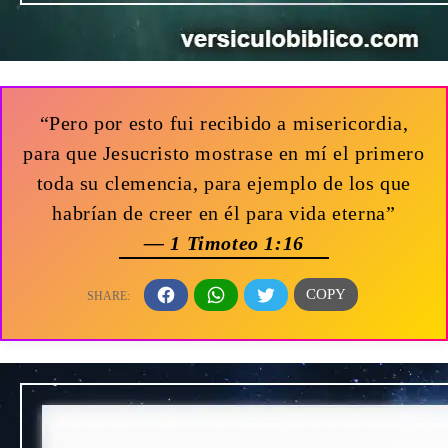
“Pero por esto fui recibido a misericordia,
para que Jesucristo mostrase en mí el primero
toda su clemencia, para ejemplo de los que
habrían de creer en él para vida eterna”
— 1 Timoteo 1:16