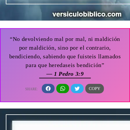
“No devolviendo mal por mal, ni maldición
por maldición, sino por el contrario,
bendiciendo, sabiendo que fuisteis llamados
para que heredaseis bendición”
— 1 Pedro 3:9