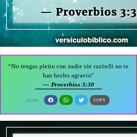
“No tengas pleito con nadie sin razónSi no te
han hecho agravio”
— Proverbios 3:30