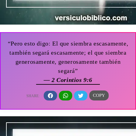
“Pero esto digo: El que siembra escasamente,
también segará escasamente; el que siembra
generosamente, generosamente también
segará”
— 2 Corintios 9:6