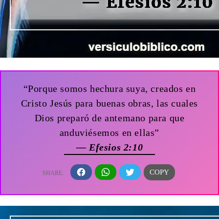
“Porque somos hechura suya, creados en
Cristo Jesús para buenas obras, las cuales
Dios preparó de antemano para que
anduviésemos en ellas”
— Efesios 2:10