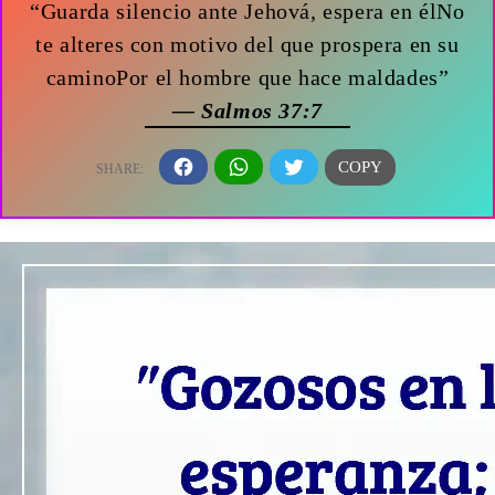
“Guarda silencio ante Jehová, espera en élNo
te alteres con motivo del que prospera en su
caminoPor el hombre que hace maldades”
— Salmos 37:7