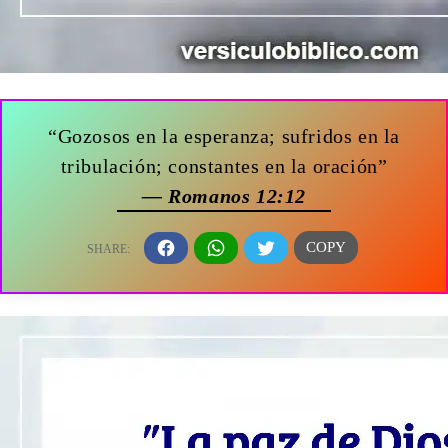
“Gozosos en la esperanza; sufridos en la
tribulación; constantes en la oración”
— Romanos 12:12