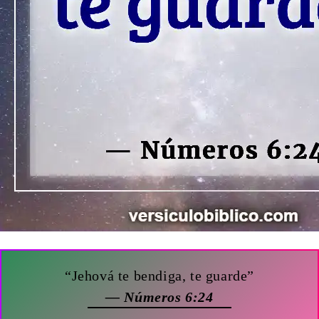
“Jehová te bendiga, te guarde”
— Números 6:24