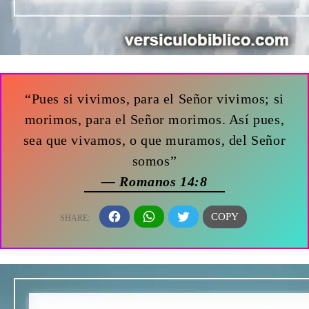
“Pues si vivimos, para el Señor vivimos; si
morimos, para el Señor morimos. Así pues,
sea que vivamos, o que muramos, del Señor
somos”
— Romanos 14:8