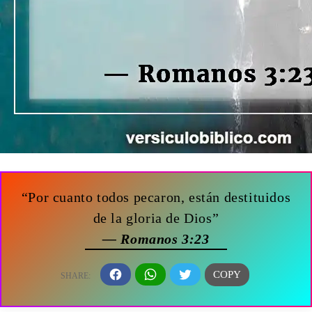
“Por cuanto todos pecaron, están destituidos
de la gloria de Dios”
— Romanos 3:23