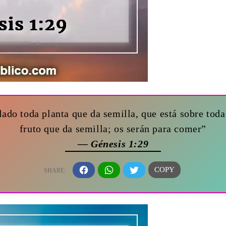
ado toda planta que da semilla, que está sobre toda 
fruto que da semilla; os serán para comer”
— Génesis 1:29