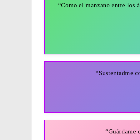
“Como el manzano entre los á
“Sustentadme c
“Guárdame co