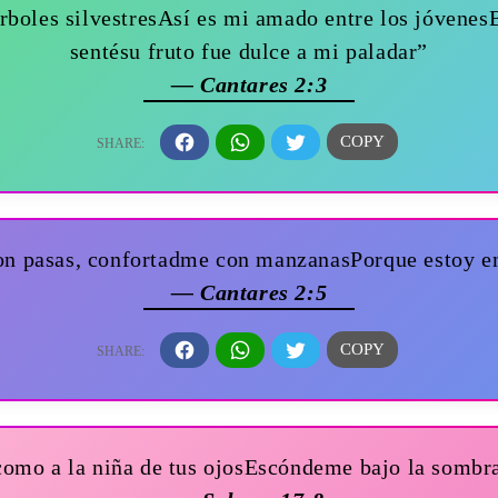
rboles silvestresAsí es mi amado entre los jóvenes
sentésu fruto fue dulce a mi paladar”
— Cantares 2:3
on pasas, confortadme con manzanasPorque estoy e
— Cantares 2:5
mo a la niña de tus ojosEscóndeme bajo la sombra