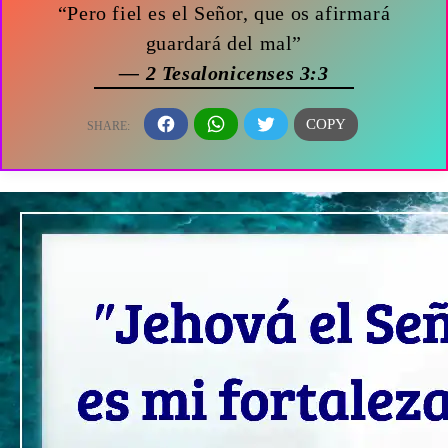
“Pero fiel es el Señor, que os afirmará
guardará del mal”
— 2 Tesalonicenses 3:3