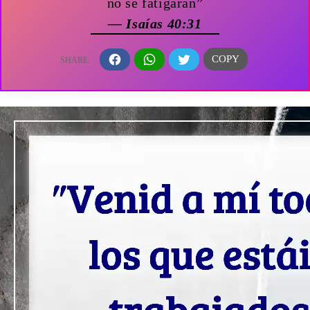
no se fatigarán”
— Isaías 40:31