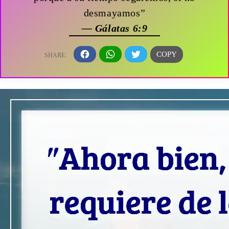
desmayamos”
— Gálatas 6:9