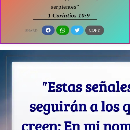
serpientes”
— 1 Corintios 10:9