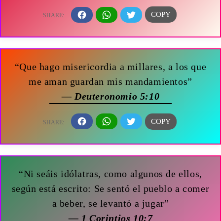
“Que hago misericordia a millares, a los que
me aman guardan mis mandamientos”
— Deuteronomio 5:10
“Ni seáis idólatras, como algunos de ellos,
según está escrito: Se sentó el pueblo a comer
a beber, se levantó a jugar”
— 1 Corintios 10:7