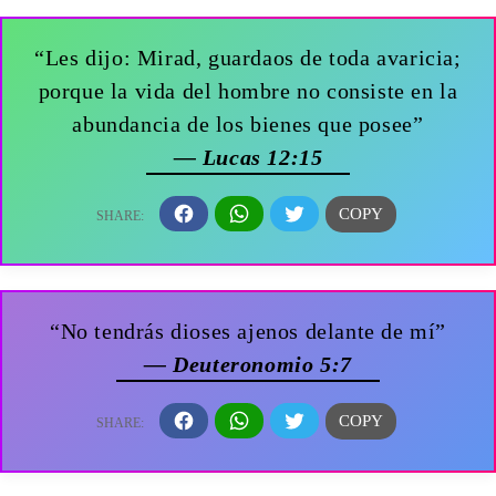
“Les dijo: Mirad, guardaos de toda avaricia;
porque la vida del hombre no consiste en la
abundancia de los bienes que posee”
— Lucas 12:15
“No tendrás dioses ajenos delante de mí”
— Deuteronomio 5:7